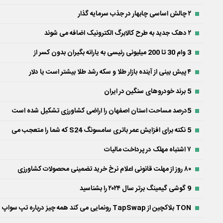
۲ چالش اساسی چابهار در جذب سرمایه گذار
۲ دهک جدید به طرح کالابرگ الکترونیک اضافه می شوند
3 وام 30 تا 200 میلیونی رئیسی به یارانه بگیران بدون کسر از
۴ پیش بینی از آینده بازار طلا و سکه رشد طلا بیشتر است یا دلار
5 برند خودروهای سنگین در ایران
5درصد مساحت استان اصفهان را اراضی کشاورزی تشکیل شده است
5 نکته برای افزایش عمر باتری سامسونگ S24 که شما را متعجب می
۷ اشتباه مهلک در پرداخت مالیات
۸۰ روز از مهلت قانونی اعلام نرخ خرید تضمینی محصولات کشاورزی
9 گوشی گیمینگ برتر سال ۲۰۲۴ را بشناسید
TON بلاکچین از TapSwap رونمایی می کند همه چیز درباره تپ سواپ