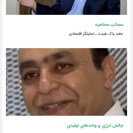
مصائب محاصره
حامد پاک طینت ـ تحلیلگر اقتصادی
چالش انرژی و واحدهای تولیدی