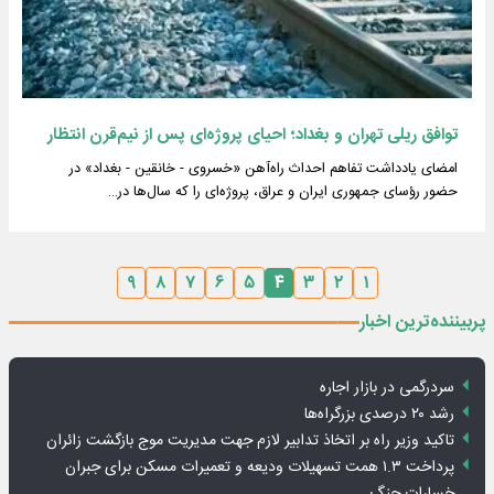
توافق ریلی تهران و بغداد؛ احیای پروژه‌ای پس از نیم‌قرن انتظار
امضای یادداشت تفاهم احداث راه‌آهن «خسروی - خانقین - بغداد» در
حضور رؤسای جمهوری ایران و عراق، پروژه‌ای را که سال‌ها در…
۹
۸
۷
۶
۵
۴
۳
۲
۱
پربیننده‌ترین اخبار
سردرگمی در بازار اجاره
رشد ۲۰ درصدی بزرگراه‌ها
تاکید وزیر راه بر اتخاذ تدابیر لازم جهت مدیریت موج بازگشت زائران
پرداخت ۱.۳ همت تسهیلات ودیعه و تعمیرات مسکن برای جبران