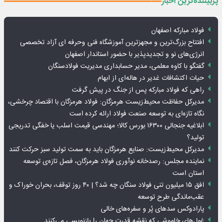
پربیننده‌ترین اخبار
فولاد مبارکه اصفهان
افتتاح بزرگ‌ترین و مجهزترین آموزشگاه فنی وحرفه ای آزاد تخصصی
انرژی‌های نو و تجدیدپذیر با حضور استاندار اصفهان
گفتگو با کاوه معلمی، مدیر حسابداری مدیریت فولادسنگان
حیات اکتشافات غدیر در هاله‌ای از ابهام
راهی که فولاد مبارکه پس از جنگ در پیش گرفت
مدیرکل حفاظت محیط‌زیست هرمزگان: فولاد هرمزگان با اقتصاد چرخشی،
نگاه تازه‌ای به توسعه صنعت فولاد ارائه کرده است
ابلاغیه جنجالی ۱۶۳۰۰ بورس کالا؛ مهندسی قیمت اسلب یا خفگی تدریجی
تولید؟
مدیرکل محیط‌زیست: صنایع هرمزگان باید به سمت تولید سبز حرکت کنند
نماینده مجلس: رصدخانه نوآوری فولاد هرمزگان، فصل تازه‌ی توسعه
استان است
افق ۱۵ میلیون تنی فولاد سنگان چه شد؟ | ۴۰ روز توقف، بحران خوراک و
عقب‌ماندگی طرح توسعه
پارادوکس سدهای پُر و سفره‌های خالی
غول‌های خاموشی که نقشه قدرت جهان را بازنویسی می‌کنند