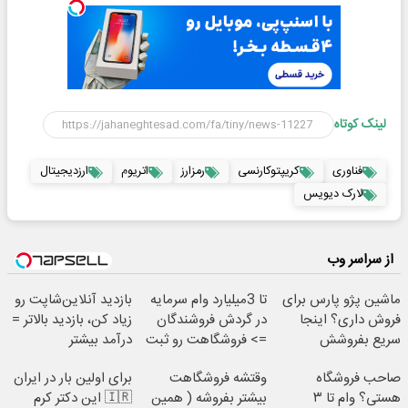
لینک کوتاه
فناوری
کریپتوکارنسی
رمزارز
اتریوم
ارزدیجیتال
لارک دیویس
از سراسر وب
ماشین پژو پارس برای
تا 3میلیارد وام سرمایه
بازدید آنلاین‌شاپت رو
فروش داری؟ اینجا
در گردش فروشندگان
زیاد کن، بازدید بالاتر =
سریع بفروشش
=> فروشگاهت رو ثبت
درآمد بیشتر
کن
صاحب فروشگاه
وقتشه فروشگاهت
برای اولین بار در ایران
هستی؟ وام تا ۳
بیشتر بفروشه ( همین
🇮🇷 این دکتر کرم