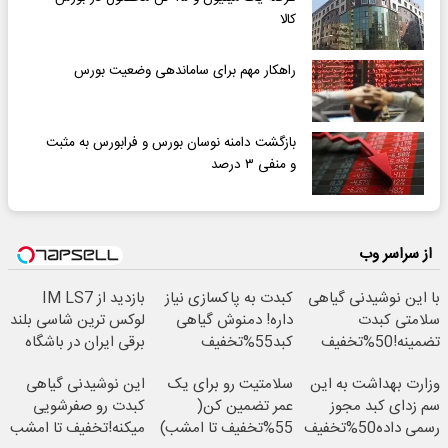
کالا
راهکار مهم برای ساماندهی وضعیت بورس
بازگشت دامنه نوسان بورس و فرابورس به مثبت
و منفی ۳ درصد
از سراسر وب
با این نوشیدنی گیاهی
کبدت به پاکسازی نیاز
بازدید از IM LS7
سلامتی کبدت
داره! دمنوش گیاهی
لوکس ترین شاسی بلند
تضمینه!50%تخفیف
کبد55%تخفیف
برقی ایران در باشگاه
انقلاب
وزارت بهداشت به این
سلامتیت رو برای یک
این نوشیدنی گیاهی
سم زدای کبد مجوز
عمر تضمین کن(
کبدت رو صفرشویی
رسمی داده50%تخفیف
55%تخفیف تا امشب)
میکنه!تخفیف تا امشب