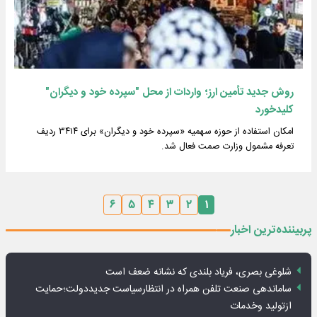
روش جدید تأمین ارز؛ واردات از محل "سپرده خود و دیگران"
کلیدخورد
امکان استفاده از حوزه سهمیه «سپرده خود و دیگران» برای ۳۴۱۴ ردیف
تعرفه مشمول وزارت صمت فعال شد.
۶
۵
۴
۳
۲
۱
پربیننده‌ترین اخبار
شلوغی بصری، فریاد بلندی که نشانه ضعف است
ساماندهی صنعت تلفن همراه در انتظارسیاست جدیددولت؛حمایت
ازتولید وخدمات