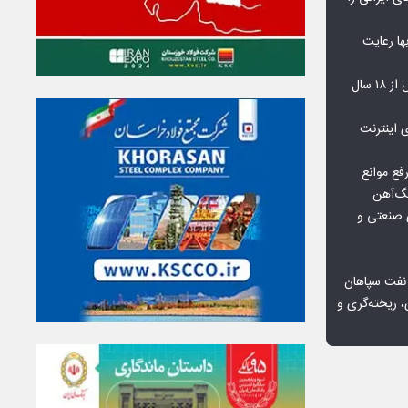
‌بها رعایت
مشکلات مسکن مهر پردیس پس از ۱۸ سال
اعمال ضریب ۲.۷ برای اینترنت
فع موانع
گ‌آهن
ی صنعتی و
 نفت سپاهان
، ریخته‌گری و