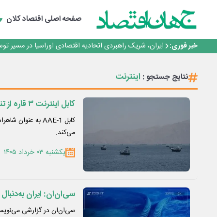
*پیام دکتر اسلام کریمی به مناسبت روز خبرنگار*
توسعه زنجیره صنعت مس با تکیه بر اکتشاف و مدل‌های نوین
صفحه اصلی
اقتصاد کلان
فولاد غدیر نی‌ریز در جمع ۱۰ شرکت برتر بورس کالا
ایران پیشنهاد برگزاری دوره‌ای «اکسپو بریکس» را ارائه کرد
خبر فوری:
ایران، شریک راهبردی اتحادیه اقتصادی اوراسیا در مسیر تو
*پیام دکتر اسلام کریمی به مناسبت روز خبرنگار*
توسعه زنجیره صنعت مس با تکیه بر اکتشاف و مدل‌های نوین
اینترنت
نتایج جستجو :
کابل اینترنت ۳ قاره از تنگه هرمز و باب‌المندب می‌گذرد
کابل AAE-1 به عنوان
می‌کند.
یکشنبه ۰۳ خرداد ۱۴۰۵
سی‌ان‌ان: ایران به‌دنب
سی‌ان‌ان در گزارشی می‌نویسی