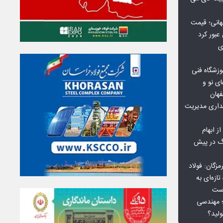
هانی؛ قیمت
ی
وزشگاه فنی
ی نو و
فهان
بداری مدیریت
ز ابهام
نگ در پیش
گان: فولاد
ازه‌ای به
است
 بورس کالا؛ مهندسی
لید؟