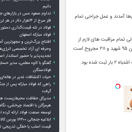
دانیم
تداوم صعود مس در بازارهای ج
ن‌ها آمدند و عمل جراحی تمام
فلز سرخ از ۱۴هزار دلار در هر تن عبور کرد
فولاد در تله قیمت‌گذاری دستور
فولاد مبارکه اصفهان
ستند. ولی تمام مراقبت های لازم از
افتتاح بزرگ‌ترین و مجهزترین آم
ست.
وحرفه ای آزاد تخصصی انرژی‌ها
تجدیدپذیر با حضور استاندار اص
 شده بود.
گفتگو با کاوه معلمی، مدیر حسا
فولادسنگان
حیات اکتشافات غدیر در هاله‌ای ا
راهی که فولاد مبارکه پس از ج
گرفت
مدیرکل حفاظت محیط‌زیست هرمز
هرمزگان با اقتصاد چرخشی، نگاه ت
توسعه صنعت فولاد ارائه کرده 
ابلاغیه جنجالی ۱۶۳۰۰
قیمت اسلب یا خفگی تدریجی تو