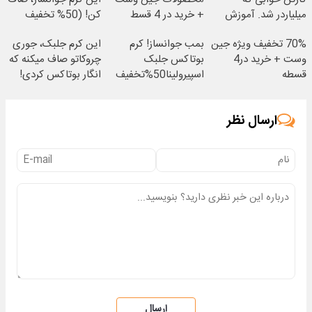
میلیاردر شد. آموزش
+ خرید در 4 قسط
کن! (50% تخفیف
رایگان
سفارش فوری)
70% تخفیف ویژه جین
بمب جوانساز! کرم
این کرم جلبک، جوری
وست + خرید در4
بوتاکس جلبک
چروکاتو صاف میکنه که
قسطه
اسپیرولینا50%تخفیف
انگار بوتاکس کردی!
(تخفیف ویژه)
ارسال نظر
ارسال