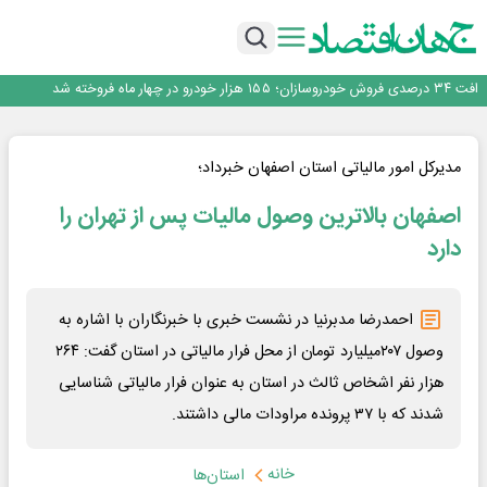
توسعه زنجیره صنعت مس با تکیه بر اکتشاف و مدل‌های نوین تأمین مالی
ساماندهی صنعت تلفن همراه در انتظارسیاست جدیددولت؛حمایت ازتولید وخدمات
صندوق توسعه ملی نقشی در طرح کالابرگ ندارد
افت ۳۴ درصدی فروش خودروسازان؛ ۱۵۵ هزار خودرو در چهار ماه فروخته شد
*پیام دکتر اسلام کریمی به مناسبت روز خبرنگار*
توسعه زنجیره صنعت مس با تکیه بر اکتشاف و مدل‌های نوین تأمین مالی
ساماندهی صنعت تلفن همراه در انتظارسیاست جدیددولت؛حمایت ازتولید وخدمات
مدیرکل امور مالیاتی استان اصفهان خبرداد؛
صندوق توسعه ملی نقشی در طرح کالابرگ ندارد
اصفهان بالاترین وصول مالیات پس از تهران را
دارد
احمدرضا مدبرنیا در نشست خبری با خبرنگاران با اشاره به
وصول ۲۰۷میلیارد تومان از محل فرار مالیاتی در استان گفت: ۲۶۴
هزار نفر اشخاص ثالث در استان به عنوان فرار مالیاتی شناسایی
شدند که با ۳۷ پرونده مراودات مالی داشتند.
خانه
استان‌ها