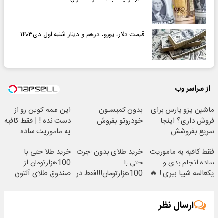
قیمت دلار، یورو، درهم و دینار شنبه اول دی۱۴۰۳
از سراسر وب
ماشین پژو پارس برای
بدون کمیسیون
این همه کوین رو از
فروش داری؟ اینجا
خودروتو بفروش
دست نده ! | فقط کافیه
سریع بفروشش
یه ماموریت ساده
انجام بدی 🔥
فقط کافیه یه ماموریت
خرید طلای بدون اجرت
خرید طلا حتی با
ساده انجام بدی و
حتی با
100هزارتومان از
یکعالمه شیبا ببری ! 🔥
100هزارتومان!!!فقط در
صندوق طلای آلتون
صندوق طلای آلتون
ارسال نظر