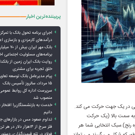
پربیننده‌ترین اخبار
اجرای برنامه تحول بانک با تمرکز ب
درآمدهای کارمزدی و بازسازی اع
بانک مهر ایران ب
برنامه‌های مسئولیت اجتماعی ا
روایت بانک ایران زمین از بانکدا
خلق تجربه برای مشتری
پیام مدیرعامل بانک توسعه تعاو
۱۵ مرداد، سالروز تأسیس بانک
سرپرست اداره کل روابط عمومی 
منصوب شد
خدمت به بازنشستگان‌را افتخار 
کلی در یک جهت حرکت می کند.
دانیم
 به سمت بالا (یک حرکت
تداوم صعود مس در بازارهای ج
رنج).سبک انتخابی شما هر
فلز سرخ از ۱۴هزار دلار در هر تن عبور کرد
فولاد در تله قیمت‌گذاری دستور
ور که شکل می گیرند می تواند