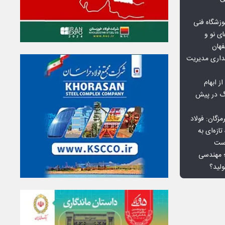
وزشگاه فنی
ی نو و
فهان
بداری مدیریت
ز ابهام
نگ در پیش
گان: فولاد
ازه‌ای به
است
 بورس کالا؛ مهندسی
لید؟