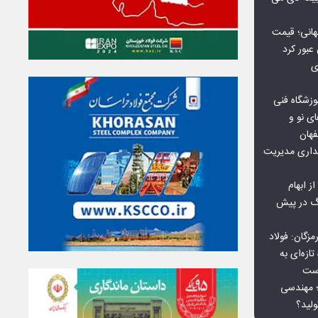
هانی؛ قیمت
ی
وزشگاه فنی
ی نو و
فهان
بداری مدیریت
ز ابهام
نگ در پیش
گان: فولاد
ازه‌ای به
است
 بورس کالا؛ مهندسی
لید؟