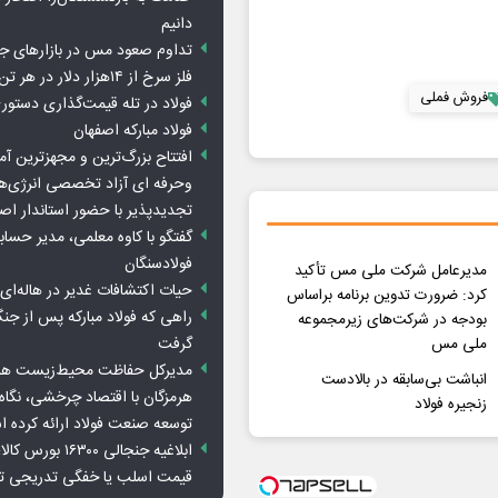
دانیم
تداوم صعود مس در بازارهای ج
فلز سرخ از ۱۴هزار دلار در هر تن عبور کرد
فروش فملی
فولاد در تله قیمت‌گذاری دستور
فولاد مبارکه اصفهان
افتتاح بزرگ‌ترین و مجهزترین آم
وحرفه ای آزاد تخصصی انرژی‌ها
تجدیدپذیر با حضور استاندار اص
گفتگو با کاوه معلمی، مدیر حسا
فولادسنگان
مدیرعامل شرکت ملی مس تأکید
حیات اکتشافات غدیر در هاله‌ای ا
کرد: ضرورت تدوین برنامه براساس
راهی که فولاد مبارکه پس از ج
بودجه در شرکت‌های زیرمجموعه
گرفت
ملی مس
مدیرکل حفاظت محیط‌زیست هرمز
انباشت بی‌سابقه در بالادست
هرمزگان با اقتصاد چرخشی، نگاه ت
زنجیره فولاد
توسعه صنعت فولاد ارائه کرده 
ابلاغیه جنجالی ۱۶۳۰۰
قیمت اسلب یا خفگی تدریجی تو