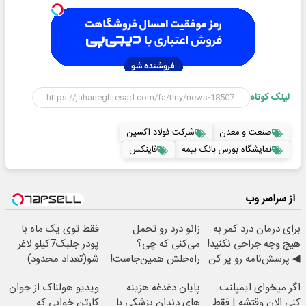
لینک کوتاه
صنعت و معدن
شرکت فولاد اکسین
نمایشگاه بورس بانک بیمه
فاینکس
از سراسر وب
برای درمان درد کمر به
زانو درد رو تحمل
فقط توی یک ماه با
هیچ وجه جراحی نکنید!
می‌کنی که چی؟
پودر جلبک7کیلو لاغر
◀ پرسش‌نامه رو پر کن
راه‌حلش همین‌جاست!
شو(تعداد محدود)
▶
اگر میخوای ایمپلنت
پایان دغدغه هزینه
ویدیو هولناک از جوان
کنی الان وقتشه | فقط
های دندان پزشکی با
کارتن خوابی که