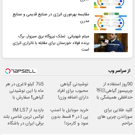
مقایسه بهره‌وری انرژی در صنایع قدیمی و صنایع
مدرن
میثم شهنیانی: تملک نیروگاه برق سبزوار، برگ
برنده فولاد خوزستان برای مقابله با ناترازی انرژی
است
از سراسر وب
90روز استفاده از
نوشیدنی گیاهی
5تا7 کیلو لاغری در هر
چربیسوز گیاهی👋🏻
محبوب برای افراد
ماه با این نوشیدنی
خدافظی همیشگی با
دارای اضافه وزن!
گیاهی❗ سفارش با
چاقی!خرید با تخفیف
60%تخفیف
نصف قیمت🔥
کلید طلایی برای
خرید موبایل با اسنپ
بازدید از IM LS7
سوزاندن چربی های
پی | در ۴ قسط بدون
لوکس ترین شاسی بلند
مزاحم
سود و کارمزد!
برقی ایران در باشگاه
بدن(60%تخفیف تا
انقلاب