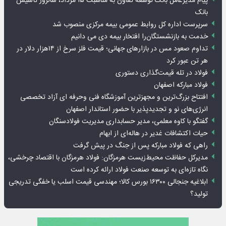
پیام مدیرعامل بانک توسعه تعاون به مناسبت ۱۵ مرداد، سالروز تأسیس
بانک
سرپرست اداره کل روابط عمومی بیمه مرکزی منصوب شد
خدمت به بازنشستگان‌را افتخار بیمه دی می دانیم
تداوم صعود مس در بازارهای جهانی؛ قیمت فلز سرخ از ۱۴هزار دلار در
هر تن عبور کرد
فولاد در تله قیمت‌گذاری دستوری
فولاد مبارکه اصفهان
افتتاح بزرگ‌ترین و مجهزترین آموزشگاه فنی وحرفه ای آزاد تخصصی
انرژی‌های نو و تجدیدپذیر با حضور استاندار اصفهان
گفتگو با کاوه معلمی، مدیر حسابداری مدیریت فولادسنگان
حیات اکتشافات غدیر در هاله‌ای از ابهام
راهی که فولاد مبارکه پس از جنگ در پیش گرفت
مدیرکل حفاظت محیط‌زیست هرمزگان: فولاد هرمزگان با اقتصاد چرخشی،
نگاه تازه‌ای به توسعه صنعت فولاد ارائه کرده است
ابلاغیه جنجالی ۱۶۳۰۰ بورس کالا؛ مهندسی قیمت اسلب یا خفگی تدریجی
تولید؟