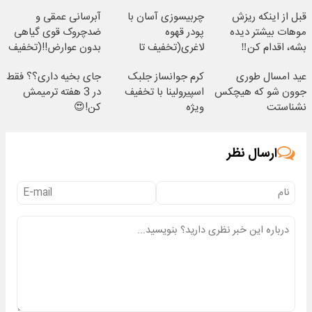
قبل از اینکه ریزش
چربیسوزی آسان با
آبرسانی عمقی و
موهات بیشتر دیده
پودر قهوه
ضدچروک قوی گیاهی
بشه، اقدام کن‼️
لاغری(تخفیف تا
بدون عوارض!!(تخفیف
امشب)
تا امشب)
عید امسال طوری
کرم جوانساز جلبک
جای بخیه داری؟؟ فقط
جوون شو که هیچکس
اسپیرولینا با تخفیف
در 3 هفته ترمیمش
نشناستت
ویژه
کن!😍
ارسال نظر