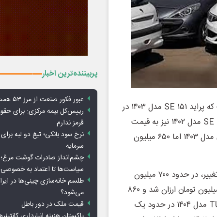
پربیننده‌ترین اخبار
عبور فکور صنعت از مرز ۵۳ همت درآمد
روند بازار خودرو در طول ۲۴ ساعت گذشته حاکی از آن است که پراید ۱۵۱ SE مدل ۱۴۰۳ در
رییس‌کل بیمه مرکزی: برای حق
بازار خودرو به قیمت ۳۶۰ میلیون تومان فروخته شد. پراید ۱۵۱ SE مدل ۱۴۰۲ نیز به قیمت
قرمز ندارم
نرخ سود بانکی؛ تیغ دو لبه برای ت
۳۴۵ میلیون تومان به فروش می‌رود. قیمت اطلس G دنده‌ای مدل ۱۴۰۳ اما ۶۵۰ میلیون
سرمایه
چشم‌انداز صادرات گوشت مرغ؛ از
سیاست‌ها تا اعتماد به خصوصی‌ه
در این میان، قیمت پژو ۲۰۶ تیپ ۳ پانوراما مدل ۱۴۰۲ بدون تغییر، در حدود ۷۰۰ میلیون
طلسم خانه‌سازی چینی‌ها در ایر
تومان به فروش رفت. پژو۲۰۷ دنده‌ای TU۵ مدل ۱۴۰۴ اما ۱۰ میلیون تومان ارزان شد و ۸۶۰
می‌شود؟
میلیون تومان به فروش رفت. پژو ۲۰۷ پانوراما اتوماتیک TU۵P مدل ۱۴۰۴ در حدود یک
قیمت ملک در دور باطل
پاکستان هزینه انبارداری کانتینره