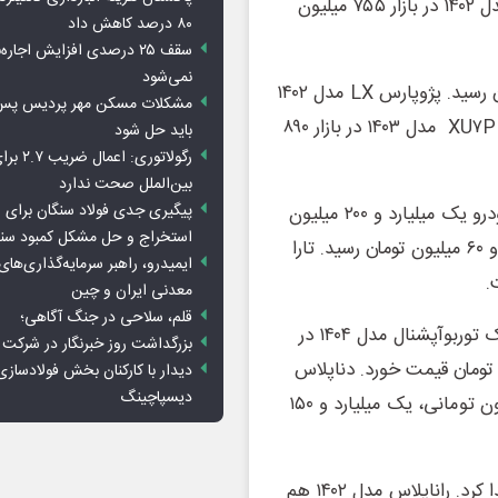
میلیارد و ۱۳۰ میلیون تومان به فروش رفت. پژو ۲۰۷ تیپ ۵ مدل ۱۴۰۲ در بازار ۷۵۵ میلیون
۸۰ درصد کاهش داد
سقف ۲۵ درصدی افزایش اجاره
نمی‌شود
پژوپارس ELX-XU۷P مدل ۱۴۰۳ به قیمت ۹۸۰ میلیون تومان رسید. پژوپارس LX مدل ۱۴۰۲
هم یک میلیارد و ۱۰۰ میلیون تومان قیمت پیدا کرد. پژوپارس XU۷P مدل ۱۴۰۳ در بازار ۸۹۰
باید حل شود
رگولاتوری: 
بین‌الملل صحت ندارد
پیگیری جدی فولاد سنگان برای ر
بنا به این گزارش، تارا اتوماتیک V۴ LX مدل ۱۴۰۴ در بازار خودرو یک میلیارد و ۲۰۰ میلیون
استخراج و حل مشکل کمبود سن
تومان شد. قیمت تارا اتوماتیک V۲ مدل ۱۴۰۳ به یک میلیارد و ۶۰ میلیون تومان رسید. تارا
ایمیدرو، راهبر سرمایه‌گذاری‌ها
معدنی ایران و چین
قلم، سلاحی در جنگ آگاهی؛
گزارش‌ها از بازار خودرو نشان می‌دهد دناپلاس EF۷ اتوماتیک توربوآپشنال مدل ۱۴۰۴ در
بزرگداشت روز خبرنگار در شرکت
ان ارزان شد و یک میلیارد و ۲۴۰ میلیون تومان قیمت خورد. دناپلاس
دیدار با کارکنان بخش فولادسازی
دیسپاچینگ
EF۷ اتوماتیک توربوآپشنال مدل ۱۴۰۳ هم با کاهش ۳۰ میلیون تومانی، یک میلیارد و ۱۵۰
اما راناپلاس مدل ۱۴۰۳ در حدود ۷۵۰ میلیون تومان قیمت پیدا کرد. راناپلاس مدل ۱۴۰۲ هم