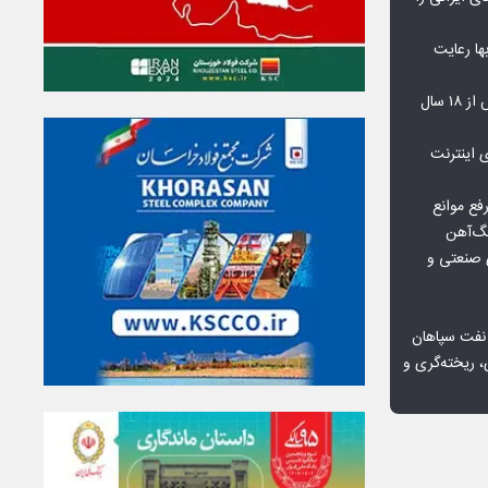
‌بها رعایت
مشکلات مسکن مهر پردیس پس از ۱۸ سال
اعمال ضریب ۲.۷ برای اینترنت
فع موانع
گ‌آهن
ی صنعتی و
 نفت سپاهان
، ریخته‌گری و