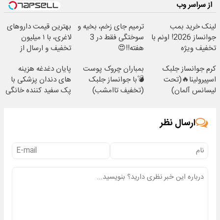
از سراسر وب
لینک خرید بمب
ترمیم جای زخم، بخیه و
بهترین قیمت داروهای
جوانساز 2026! اونم با
سوختگی فقط در 3
لاغری، با ۱ میلیون
تخفیف ویژه
هفته!!😍
تخفیف و ارسال از
داروخانه‌
کرم جوانساز جلبک
بمباران چروک پوست
پایان دغدغه هزینه
اسپیرولینا🔥(تحت
💣با جوانساز جلبک
های دندان پزشکی با
لیسانس آلمان)
(تخفیف تاامشب)
پک سفید کننده خانگی
ارسال نظر