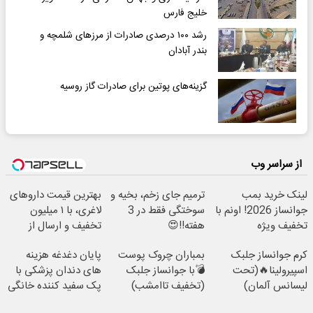
خلیج فارس
رشد ۱۰۰ درصدی صادرات از مرزهای شلمچه و
بندر آبادان
گزینه‌های پوتین برای صادرات گاز روسیه
از سراسر وب
لینک خرید بمب
ترمیم جای زخم، بخیه و
بهترین قیمت داروهای
جوانساز 2026! اونم با
سوختگی فقط در 3
لاغری، با ۱ میلیون
تخفیف ویژه
هفته!!😍
تخفیف و ارسال از
داروخانه‌
کرم جوانساز جلبک
بمباران چروک پوست
پایان دغدغه هزینه
اسپیرولینا🔥(تحت
💣با جوانساز جلبک
های دندان پزشکی با
لیسانس آلمان)
(تخفیف تاامشب)
پک سفید کننده خانگی