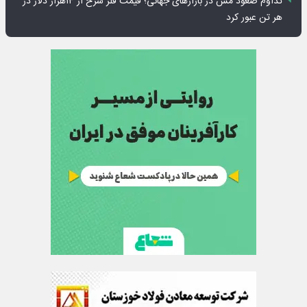
تداوم صعود مس در بازارهای جهانی؛ قیمت فلز سرخ از ۱۴هزار دلار در
هر تن عبور کرد