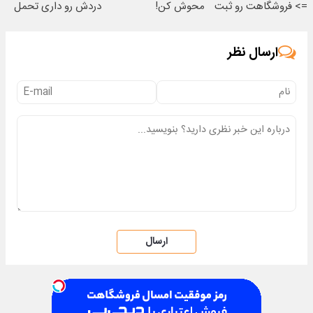
=> فروشگاهت رو ثبت
محوش کن!
دردش رو داری تحمل
کن
میکنی؟❗
ارسال نظر
ارسال