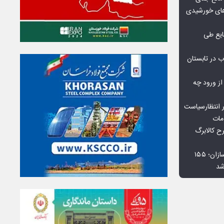
گاه‌های خورشیدی
یع طی
 در تابستان
 از ورود چه
 انتظارسیاست
مات
 کالابرگ
افت ۳۴ درصدی فروش خودروسازان؛ ۱۵۵
شد