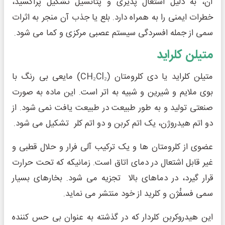
آن، به دلیل اشتعال پذیری و پتانسیل تشکیل پراکسید،
خطرات ایمنی را به همراه دارد. بلع یا جذب آن منجر به اثرات
سمی از جمله افسردگی سیستم عصبی مرکزی و کما می شود.
متیلن کلراید
متیلن کلراید یا دی کلرومتان (CH₂Cl₂) مایعی بی رنگ با
بوی ملایم و شیرین و شبیه به اتر است. این ماده به صورت
صنعتی تولید و به طور طبیعت در طبیعت یافت نمی شود. از
دو اتم هیدروژن، یک اتم کربن و دو اتم کلر تشکیل می شود.
عضوی از کلرومتان ها و یک ترکیب آلی فرار و حلال قطبی و
غیر قابل اشتعال در دمای اتاق است. زمانیکه که تحت حرارت
قرار گیرد، در دماهای بالا تجزیه می شود. بخارهای بسیار
سمی فسفُژن و کلرید از خود منتشر می نماید.
این هیدروکربن کلردار که در گذشته به عنوان بی حس کننده