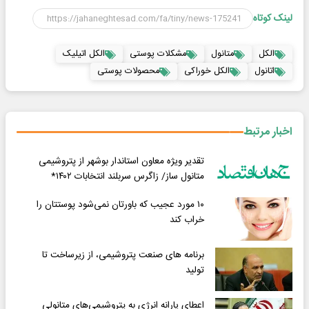
لینک کوتاه
الکل
متانول
مشکلات پوستی
الکل اتیلیک
اتانول
الکل خوراکی
محصولات پوستی
اخبار مرتبط
️تقدیر ویژه معاون استاندار بوشهر از پتروشیمی
متانول ساز/ زاگرس سربلند انتخابات ۱۴۰۲*
۱۰ مورد عجیب که باورتان نمی‌شود پوستتان را
خراب کند
برنامه های صنعت پتروشیمی، از زیرساخت تا
تولید
اعطای یارانه انرژی به پتروشیمی‌های متانولی