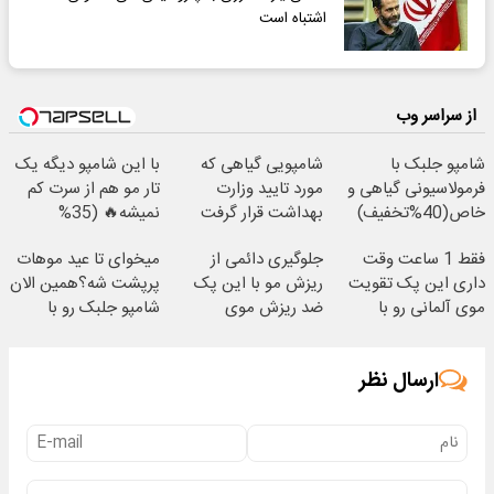
اشتباه است
از سراسر وب
شامپو جلبک با
شامپویی گیاهی که
با این شامپو دیگه یک
فرمولاسیونی گیاهی و
مورد تایید وزارت
تار مو هم از سرت کم
خاص(40%تخفیف)
بهداشت قرار گرفت
نمیشه🔥 (35%
تخفیف ویژه)
فقط 1 ساعت وقت
جلوگیری دائمی از
میخوای تا عید موهات
داری این پک تقویت
ریزش مو با این پک
پرپشت شه؟همین الان
موی آلمانی رو با
ضد ریزش موی
شامپو جلبک رو با
تخفیف بخری
جلبک(تخفیف ویژه)
تخفیف بخر
ارسال نظر