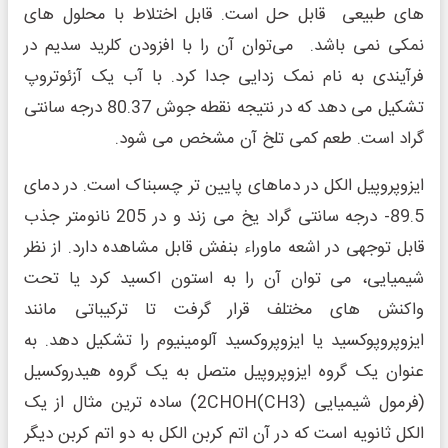
های طبیعی قابل حل است. قابل اختلاط با محلول های
نمکی نمی باشد. می‌توان آن را با افزودن کلرید سدیم در
فرآیندی به نام نمک زدایی جدا کرد. با آب یک آزئوتروپ
تشکیل می دهد که در نتیجه نقطه جوش 80.37 درجه سانتی
گراد است. طعم کمی تلخ آن مشخص می شود.
ایزوپروپیل الکل در دماهای پایین تر چسبناک است. در دمای
89.5- درجه سانتی گراد یخ می زند و در 205 نانومتر جذب
قابل توجهی در اشعه ماوراء بنفش قابل مشاهده دارد. از نظر
شیمیایی، می توان آن را به استون اکسید کرد یا تحت
واکنش های مختلف قرار گرفت تا ترکیباتی مانند
ایزوپروپوکسید یا ایزوپروکسید آلومینیوم را تشکیل دهد. به
عنوان یک گروه ایزوپروپیل متصل به یک گروه هیدروکسیل
(فرمول شیمیایی (CH3)2CHOH) ساده ترین مثال از یک
الکل ثانویه است که در آن اتم کربن الکل به دو اتم کربن دیگر