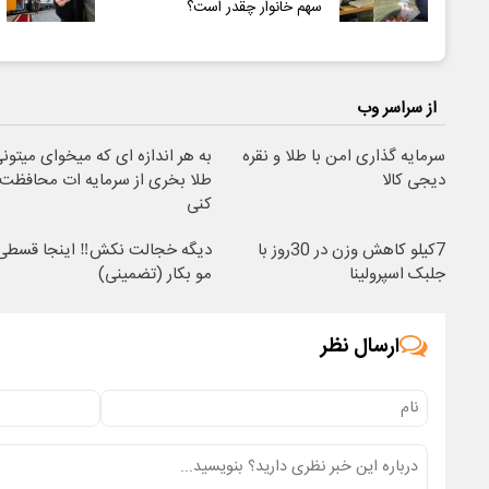
سهم خانوار چقدر است؟
از سراسر وب
سرمایه گذاری امن با طلا و نقره
به هر اندازه ای که میخوای میتون
دیجی کالا
طلا بخری از سرمایه ات محافظت
کنی
7کیلو کاهش وزن در 30روز با
دیگه خجالت نکش‼️ اینجا قسطی
جلبک اسپرولینا
مو بکار (تضمینی)
ارسال نظر