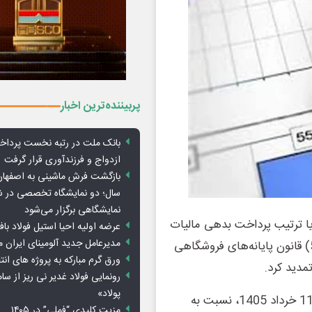
پربیننده‌ترین اخبار
بانک ملت در رتبه نخست پرداخ
ازدواج و فرزندآوری قرار گرفت
بازگشت فرش ماشینی به اصفها
سال؛ دو نمایشگاه تخصصی در ش
نمایشگاهی برگزار می‌شود
یا ترتیب پرداخت بدهی مالیات
عرضه اولیه احیا استیل فولاد با
مدیرعامل جدید آلومینای ایران
بر ارزش افزوده دوره زمستان 1404 موضوع بند (پ) ماده (5) قانون پایانه‌های فروشگاهی
ورق گرم مبارکه به پروژه های انت
رونمایی فولاد غدیر نی ریز از سام
پولاد»
بر این اساس، اگر مودیان حداکثر تا پایان روز دوشنبه مورخ 11 خرداد 1405، نسبت به
مزیت کلیدی “فملی” در ۱۴۰۵