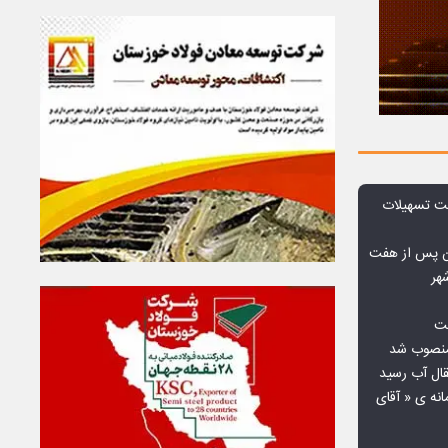
ت تسهیلات
ن پس از هفت
هر
فت
 منصوب شد
قال آب رسید
انه ی « آقای