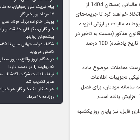
پرداخت یا ترتیب پرداخت بدهی مالیات بر ارزش افزوده دوره مالیاتی زمستان 1404 از
پیام تبریک علی رسولیان، به من
اتخاذ خواهند کرد تا جریمه‌های
۱۷ مرداد روز خبرنگار
پویش خانواده بزرگ فولاد غدیر ن
افزوده (مربوط به مالیات بر ارزش افزوده
خبرنگاران، نگهبانان حقیقت و ر
ه شده در خلاصه عملکرد) و جرایم موضوع ماده (37) قانون مذکور (نسبت به تاخیر در
پیشخوان روایت­ها
پرداخت مالیات محاسبه‌‌شده در خلاصه عملکرد مستردشده تا تاریخ یادشده) 100 درصد
کاهش می‌یابد
در هنگام بروز وقایع، پیروز می
که روایت را در دست دارد!
هرست معاملات موضوع ماده
توقف فعالیت شرکت اکتشاف معا
ترونیکی «جزییات اطلاعات
غدیر تکذیب شد
شه سامانه مودیان، برای فصل
هر همکار، یک خبرنگار؛ هر خانوا
روزنامه ۱۸ مرداد
ی فایل، نیز پایان روز یکشنبه