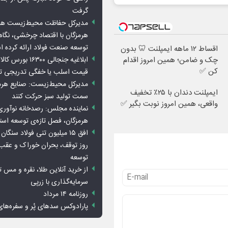
گرفت
مدیرکل حفاظت محیط‌زیست هرمز
هرمزگان با اقتصاد چرخشی، نگاه ت
توسعه صنعت فولاد ارائه کرده 
اقساط ۱۲ ماهه ایمپلنت 🦷 بدون
چک و ضامن؛ همین امروز اقدام
ابلاغیه جنجالی ۱۶۳۰۰
کن ✅
قیمت اسلب یا خفگی تدریجی تو
مدیرکل محیط‌زیست: صنایع هرمزگ
ایمپلنت دندان با ۲۵٪ تخفیف
سمت تولید سبز حرکت کنند
واقعی، همین امروز نوبت بگیر ✅
نماینده مجلس: رصدخانه نوآوری 
هرمزگان، فصل تازه‌ی توسعه اس
روز توقف، بحران خوراک و عقب
توسعه
از خرید آنلاین طلا، نقره و مس 
سرمایه‌گذاری با زرپی
روزنامه ۱۴ مرداد
پارادوکس سدهای پُر و سفره‌های