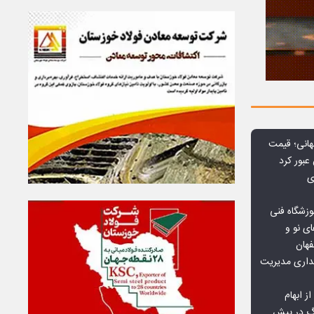
هانی؛ قیمت
ی
وزشگاه فنی
ی نو و
فهان
بداری مدیریت
ز ابهام
نگ در پیش