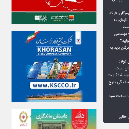
گان: فولاد
ازه‌ای به
است
 بورس کالا؛ مهندسی
لید؟
ان باید به
فولاد
تان است
افق ۱۵ میلیون تنی فولاد سنگان چه شد؟ | ۴۰
‌ماندگی طرح
تا ساخت سبد
 خالی