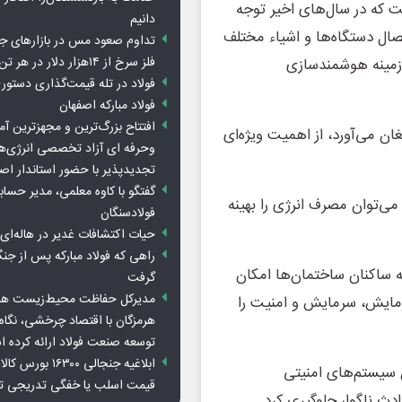
 رشد است که در سال‌های اخیر توجه
دانیم
صال دستگاه‌ها و اشیاء مختلف
تداوم صعود مس در بازارهای ج
فلز سرخ از ۱۴هزار دلار در هر تن عبور کرد
ر زمینه هوشمندسازی
فولاد در تله قیمت‌گذاری دستور
فولاد مبارکه اصفهان
افتتاح بزرگ‌ترین و مجهزترین آم
ن می‌آورد، از اهمیت ویژه‌ای
وحرفه ای آزاد تخصصی انرژی‌ها
تجدیدپذیر با حضور استاندار اص
گفتگو با کاوه معلمی، مدیر حسا
می‌توان مصرف انرژی را بهینه
فولادسنگان
حیات اکتشافات غدیر در هاله‌ای ا
راهی که فولاد مبارکه پس از ج
 ساکنان ساختمان‌ها امکان
گرفت
مدیرکل حفاظت محیط‌زیست هرمز
گرمایش، سرمایش و امنیت را
هرمزگان با اقتصاد چرخشی، نگاه ت
توسعه صنعت فولاد ارائه کرده 
ابلاغیه جنجالی ۱۶۳۰۰
ن سیستم‌های امنیتی
قیمت اسلب یا خفگی تدریجی تو
دث ناگوار جلوگیری کرد.