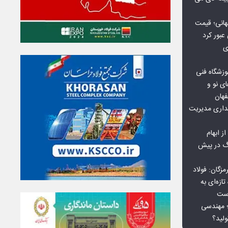
هانی؛ قیمت
ی
وزشگاه فنی
ی نو و
فهان
بداری مدیریت
ز ابهام
نگ در پیش
گان: فولاد
ازه‌ای به
است
 بورس کالا؛ مهندسی
لید؟