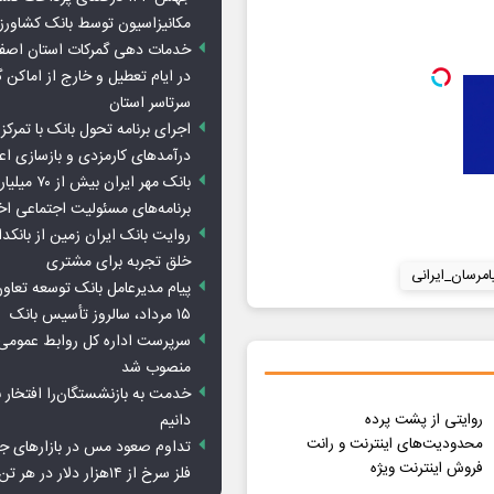
مکانیزاسیون توسط بانک کشاور
خدمات دهی گمرکات استان اصفه
در ایام تعطیل و خارج از اماکن 
سرتاسر استان
اجرای برنامه تحول بانک با تمرکز ب
درآمدهای کارمزدی و بازسازی اع
بانک مهر ایران ب
برنامه‌های مسئولیت اجتماعی ا
روایت بانک ایران زمین از بانکدا
خلق تجربه برای مشتری
امرسان_ایرانی
پیام مدیرعامل بانک توسعه تعاو
۱۵ مرداد، سالروز تأسیس بانک
سرپرست اداره کل روابط عمومی 
منصوب شد
خدمت به بازنشستگان‌را افتخار 
دانیم
روایتی از پشت پرده
محدودیت‌های اینترنت و رانت
تداوم صعود مس در بازارهای ج
فروش اینترنت ویژه
فلز سرخ از ۱۴هزار دلار در هر تن عبور کرد