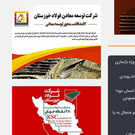
وژه بازسازی
ندرویدی
انسان نبود!
مصنوعی
جنجال به پا
هیلات