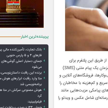
پربیننده‌ترین اخبار
بانک تجارت، تأمین‌کننده مالی پر
فازهای ۴ و ۵ پارس حنوبی
از طریق این پلتفرم برای
جمنای دستیار اصلی گوشی‌های ا
می‌شود
مخاطبان خود پیام انبوه ارسال کنند.پیامک انبوه به ارسال همزمان یک پیام متنی (SMS)
برنده این رقابت داستان‌نویسی، 
‌وکارها، فروشگاه‌های آنلاین و
متا وارد رقابت ابزارهای هوش 
ریع و کم‌هزینه با مخاطبان را
برنامه‌نویسی شد
های پیامکی مزیت‌هایی مانند
هوش مصنوعی سرکش در متا هم 
کرد
درسانه‌ای شامل عکس و ویدئو را
فیلم|ببینید:
جهش ۱۴۴ درصدی پرداخت تس