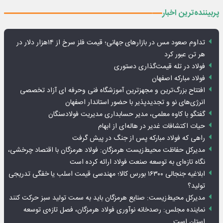
پربیننده‌ترین اخبار
تداوم صعود مس در بازارهای جهانی؛ قیمت فلز سرخ از ۱۴هزار دلار در
هر تن عبور کرد
فولاد در تله قیمت‌گذاری دستوری
فولاد مبارکه اصفهان
افتتاح بزرگ‌ترین و مجهزترین آموزشگاه فنی وحرفه ای آزاد تخصصی
انرژی‌های نو و تجدیدپذیر با حضور استاندار اصفهان
گفتگو با کاوه معلمی، مدیر حسابداری مدیریت فولادسنگان
حیات اکتشافات غدیر در هاله‌ای از ابهام
راهی که فولاد مبارکه پس از جنگ در پیش گرفت
مدیرکل حفاظت محیط‌زیست هرمزگان: فولاد هرمزگان با اقتصاد چرخشی،
نگاه تازه‌ای به توسعه صنعت فولاد ارائه کرده است
ابلاغیه جنجالی ۱۶۳۰۰ بورس کالا؛ مهندسی قیمت اسلب یا خفگی تدریجی
تولید؟
مدیرکل محیط‌زیست: صنایع هرمزگان باید به سمت تولید سبز حرکت کنند
نماینده مجلس: رصدخانه نوآوری فولاد هرمزگان، فصل تازه‌ی توسعه
استان است