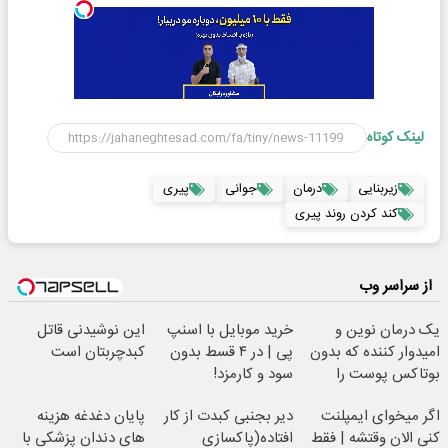
لینک کوتاه
زیربنایی
درمان
جوانی
پیری
کند کردن روند پیری
از سراسر وب
یک درمان نوین و
خرید موبایل با اسنپ
این نوشیدنی قاتل
امیدوار کننده که بدون
پی | در ۴ قسط بدون
کبدچربتان است
بوتاکس پوست را
سود و کارمزد!
جوان می کند
اگر میخوای ایمپلنت
دیر بجنبی کبدت از کار
پایان دغدغه هزینه
کنی الان وقتشه | فقط
افتاده(پاکسازی
های دندان پزشکی با