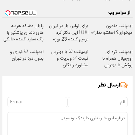
قیمت✅
از سراسر وب
ایمپلنت دندون
برای اولین بار در ایران
پایان دغدغه هزینه
میخوای؟ اصلشو بذار✅
🇮🇷 این دکتر کرم
های دندان پزشکی با
ترمیم کننده 23 روزه
پک سفید کننده خانگی
ساخت!
ایمپلنت کره ای
ایمپلنت 🦷 با بهترین
ایمپلنت 🦷 فوری و
اورجینال همراه با
قیمت ✅ ویزیت و
بدون درد در تهران
روکش با بهترین
مشاوره رایگان
قیمت✅
ارسال نظر