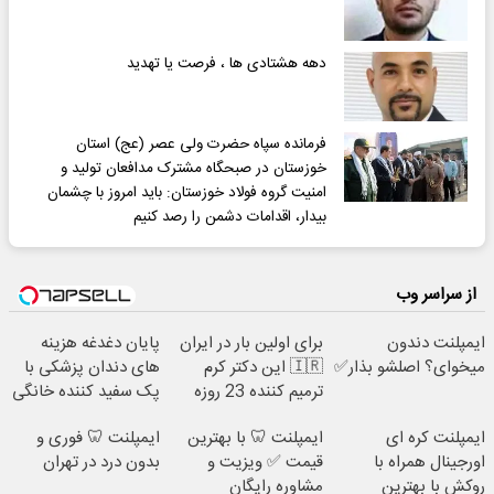
دهه هشتادی ها ، فرصت یا تهدید
فرمانده سپاه حضرت ولی عصر (عج) استان
خوزستان در صبحگاه مشترک مدافعان تولید و
امنیت گروه فولاد خوزستان: باید امروز با چشمان
بیدار، اقدامات دشمن را رصد کنیم
از سراسر وب
ایمپلنت دندون
برای اولین بار در ایران
پایان دغدغه هزینه
میخوای؟ اصلشو بذار✅
🇮🇷 این دکتر کرم
های دندان پزشکی با
ترمیم کننده 23 روزه
پک سفید کننده خانگی
ساخت!
ایمپلنت کره ای
ایمپلنت 🦷 با بهترین
ایمپلنت 🦷 فوری و
اورجینال همراه با
قیمت ✅ ویزیت و
بدون درد در تهران
روکش با بهترین
مشاوره رایگان