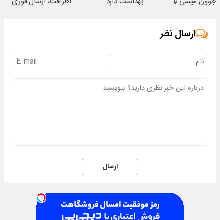
جوون میشی💉
بهداشت دارد
اطرافت، ارسال فوری
۴۰٪تخفیف
همراه با پک یخ!
ارسال نظر
ارسال