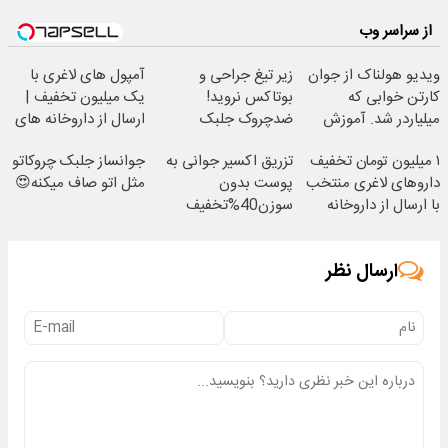
نزدیکت
از سراسر وب
ویدیو هولناک از جوان
زیر تیغ جراحی و
آمپول های لاغری با
کارتن خوابی که
بوتاکس نروید!
یک میلیون تخفیف |
میلیاردر شد. آموزش
ضدچروک جلبک
ارسال از داروخانه های
رایگان
با40%تخفیف
معتبر
۱ میلیون تومان تخفیف
تزریق اکسیر جوانی به
جوانساز جلبک چروکاتو
داروهای لاغری منتخب
پوست بدون
مثل اتو صاف میکنه😍
با ارسال از داروخانه
سوزن40%تخفیف
نزدیکت
ارسال نظر