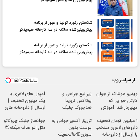
شکستن رکورد تولید و عبور از برنامه
پیش‌بینی‌شده سالانه در سه کارخانه سیمیدکو
شکستن رکورد تولید و عبور از برنامه
پیش‌بینی‌شده سالانه در سه کارخانه سیمیدکو
از سراسر وب
ویدیو هولناک از جوان
زیر تیغ جراحی و
آمپول های لاغری با
کارتن خوابی که
بوتاکس نروید!
یک میلیون تخفیف |
میلیاردر شد. آموزش
ضدچروک جلبک
ارسال از داروخانه های
رایگان
با40%تخفیف
معتبر
۱ میلیون تومان تخفیف
تزریق اکسیر جوانی به
جوانساز جلبک چروکاتو
داروهای لاغری منتخب
پوست بدون
مثل اتو صاف میکنه😍
با ارسال از داروخانه
سوزن40%تخفیف