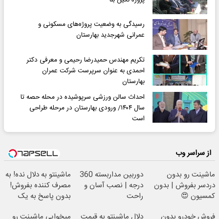
رسیدگی به وضعیت پروژه‌های مسکونی و
عمرانی شهرجدید بهارستان
تکریم مهندس حمیدرضا رحیمی و معرفی دکتر
احمدی به عنوان سرپرست شرکت عمران
بهارستان
احداث سالن ورزشی سرپوشیده در محله حصه تا
سال ۱۴۰۴/ ورودی بهارستان در مرحله طراحی
است
از سراسر وب
ماشینت رو بدون
دوربین مداربسته 360
ماشینتو به دلال نده! به
دردسر بفروش | بدون
درجه | نصب آسان و
مصرف کننده بفروش!
کمسیون 😍
راحت
بدون پاسخ به یک
تماس
فروش خودرو بدون
دلال ماشینتو به قیمت
میخوایی ماشینت رو