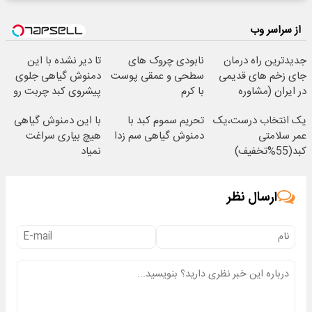
از سراسر وب
جدیدترین راه درمان
نابودی چروک های
تا دیر نشده با این
جای زخم های قدیمی
سطحی و عمقی پوست
دمنوش گیاهی جلوی
در ایران (مشاوره
با کرم
پیشروی کبد چربت رو
رایگان بگیرید)
آلمانی(45%تخفیف)
بگیر55%تخفیف
یک انتخاب درست،یک
تحریم سموم کبد با
با این دمنوش گیاهی
عمر سلامتی
دمنوش گیاهی سم زدا
هیچ بیاری سراغت
کبد(55%تخفیف)
نمیاد
ارسال نظر