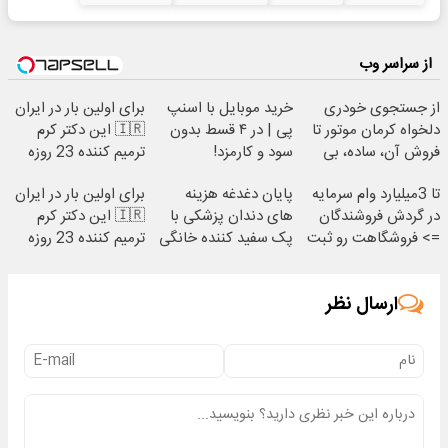
از سراسر وب
از جستجوی خودری
خرید موبایل با اسنپ
برای اولین بار در ایران
دلخواه کرمان موتور تا
پی | در ۴ قسط بدون
🇮🇷 این دکتر کرم
فروش آن، ساده، بی
سود و کارمزد!
ترمیم کننده 23 روزه
واسطه و مستقیم
ساخت!
تا 3میلیارد وام سرمایه
پایان دغدغه هزینه
برای اولین بار در ایران
در گردش فروشندگان
های دندان پزشکی با
🇮🇷 این دکتر کرم
=> فروشگاهت رو ثبت
پک سفید کننده خانگی
ترمیم کننده 23 روزه
کن
ساخت!
ارسال نظر