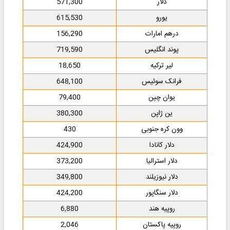
دلار
571,300
یورو
615,530
درهم امارات
156,290
پوند انگلیس
719,590
لیر ترکیه
18,650
فرانک سوئیس
648,100
یوان چین
79,400
ین ژاپن
380,300
وون کره جنوبی
430
دلار کانادا
424,900
دلار استرالیا
373,200
دلار نیوزیلند
349,800
دلار سنگاپور
424,200
روپیه هند
6,880
روپیه پاکستان
2,046