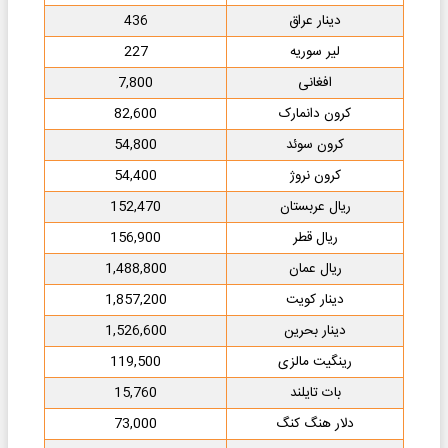
دینار عراق
436
لیر سوریه
227
افغانی
7,800
کرون دانمارک
82,600
کرون سوئد
54,800
کرون نروژ
54,400
ریال عربستان
152,470
ریال قطر
156,900
ریال عمان
1,488,800
دینار کویت
1,857,200
دینار بحرین
1,526,600
رینگیت مالزی
119,500
بات تایلند
15,760
دلار هنگ کنگ
73,000