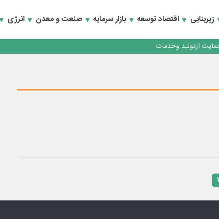
زیربنایی
اقتصاد توسعه
بازار سرمایه
صنعت و معدن
انرژی
نند؟
مایت ازتولید وخدمات
نند؟
مایت ازتولید وخدمات
۱