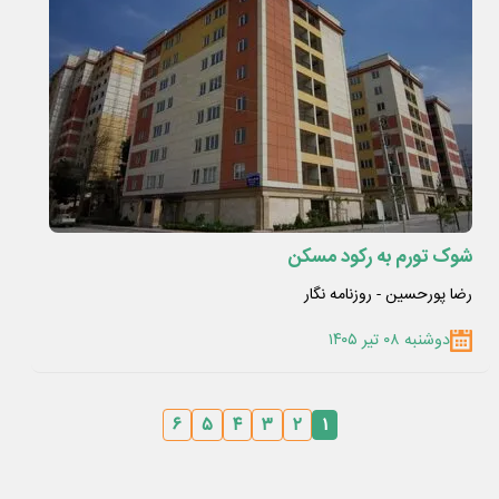
شوک تورم به رکود مسکن
رضا پورحسین - روزنامه نگار
دوشنبه ۰۸ تیر ۱۴۰۵
۶
۵
۴
۳
۲
۱