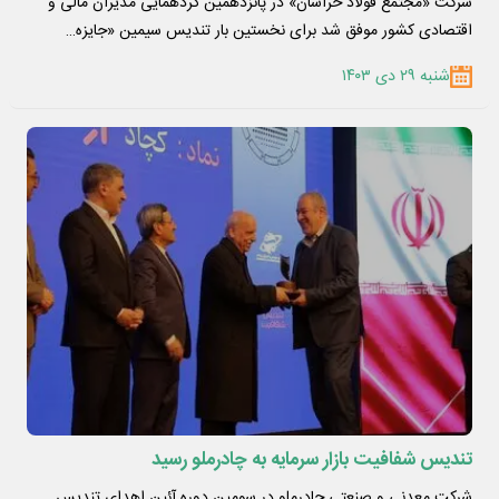
شرکت «مجتمع فولاد خراسان» در پانزدهمین گردهمایی مدیران مالی و
اقتصادی کشور موفق شد برای نخستین بار تندیس سیمین «جایزه…
شنبه ۲۹ دی ۱۴۰۳
تندیس شفافیت بازار سرمایه به چادرملو رسید
شرکت معدنی و صنعتی چادرملو در سومین دوره آئین‌ اهدای تندیس