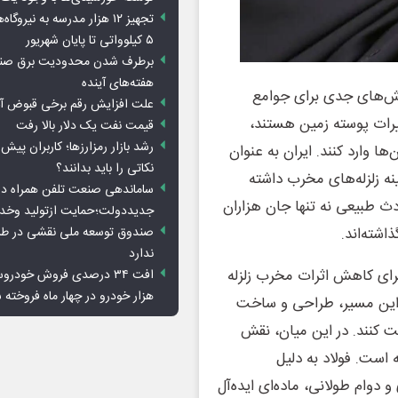
تجهیز ۱۲ هزار مدرسه به نیرو
۵ کیلوواتی تا پایان شهریور
برطرف شدن محدودیت‌ برق صنا
هفته‌های آینده
لش‌های جدی برای جوامع
علت افزایش رقم برخی قبوض آب
ییرات پوسته زمین هستند،
قیمت نفت یک دلار بالا رفت
رشد بازار رمزارزها؛ کاربران پیش
ها وارد کنند. ایران به عنوان
نکاتی را باید بدانند؟
نه زلزله‌های مخرب داشته
ساماندهی صنعت تلفن همراه در
وادث طبیعی نه تنها جان هزاران
جدیددولت؛حمایت ازتولید وخد
اشته‌اند.
صندوق توسعه ملی نقشی در طرح
ندارد
رای کاهش اثرات مخرب زلزله
هزار خودرو در چهار ماه فروخته 
این مسیر، طراحی و ساخت
ت کنند. در این میان، نقش
 است. فولاد به دلیل
 دوام طولانی، ماده‌ای ایده‌آل