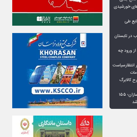
گاه‌های خورشیدی
یع طی
 در تابستان
 از ورود چه
 انتظارسیاست
مات
 کالابرگ
افت ۳۴ درصدی فروش خودروسازان؛ ۱۵۵
شد