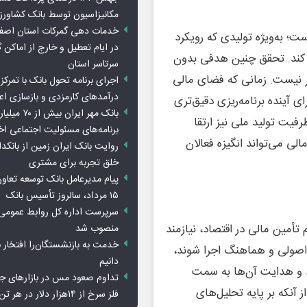
مکانیزاسیون توسط بانک کشاور
خدمات دهی گمرکات استان اصفه
؛ به‌ویژه تولیدی که رویکرد
در ایام تعطیل و خارج از اماکن 
اد کند. تحقق چنین هدفی بدون
سرتاسر استان
 نیست. زمانی که فضای مالی
اجرای برنامه تحول بانک با تمرکز ب
درآمدهای کارمزدی و بازسازی اع
ای آینده برنامه‌ریزی دقیق‌تری
بانک مهر ایران ب
فیت تولید ملی نیز ارتقا
برنامه‌های مسئولیت اجتماعی ا
ی می‌تواند انگیزه فعالان
روایت بانک ایران زمین از بانکدا
خلق تجربه برای مشتری
پیام مدیرعامل بانک توسعه تعاو
۱۵ مرداد، سالروز تأسیس بانک
سرپرست اداره کل روابط عمومی 
م تأمین مالی در اقتصاد، نیازمند
منصوب شد
خدمت به بازنشستگان‌را افتخار 
اصولی و هماهنگ اجرا شوند،
دانیم
 و هدایت آن‌ها به سمت
تداوم صعود مس در بازارهای ج
 آنکه بر پایه تحلیل‌های
فلز سرخ از ۱۴هزار دلار در هر تن عبور کرد