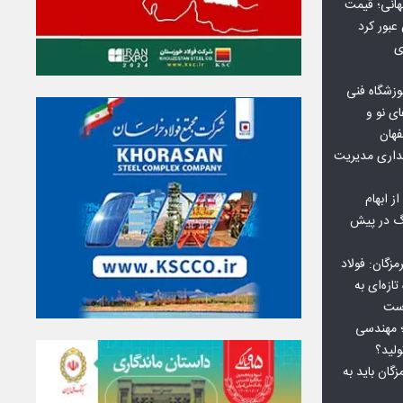
هانی؛ قیمت
ی
وزشگاه فنی
ی نو و
فهان
بداری مدیریت
ز ابهام
نگ در پیش
گان: فولاد
ازه‌ای به
است
 بورس کالا؛ مهندسی
لید؟
ان باید به