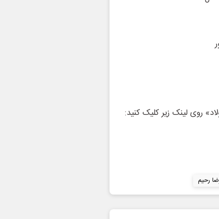
ر
ضا رحیم