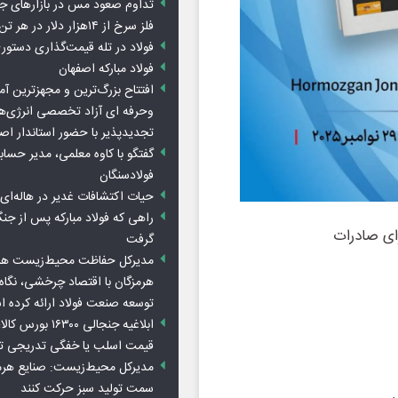
تداوم صعود مس در بازارهای ج
فلز سرخ از ۱۴هزار دلار در هر تن عبور کرد
فولاد در تله قیمت‌گذاری دستور
فولاد مبارکه اصفهان
افتتاح بزرگ‌ترین و مجهزترین آم
وحرفه ای آزاد تخصصی انرژی‌ها
تجدیدپذیر با حضور استاندار اص
گفتگو با کاوه معلمی، مدیر حسا
فولادسنگان
حیات اکتشافات غدیر در هاله‌ای ا
راهی که فولاد مبارکه پس از ج
رای صادرات
گرفت
مدیرکل حفاظت محیط‌زیست هرمز
هرمزگان با اقتصاد چرخشی، نگاه ت
توسعه صنعت فولاد ارائه کرده 
ابلاغیه جنجالی ۱۶۳۰۰
قیمت اسلب یا خفگی تدریجی تو
مدیرکل محیط‌زیست: صنایع هرمزگ
سمت تولید سبز حرکت کنند