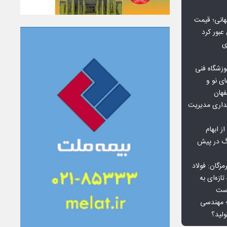
هانی؛ قیمت
ی
وزشگاه فنی
ی نو و
فهان
بداری مدیریت
ز ابهام
نگ در پیش
گان: فولاد
ازه‌ای به
است
 بورس کالا؛ مهندسی
لید؟