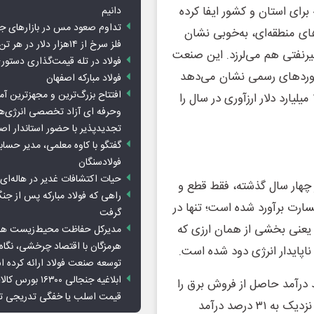
برای استان و کشور ایفا کرده
دانیم
تداوم صعود مس در بازارهای ج
ی منطقه‌ای، به‌خوبی نشان
فلز سرخ از ۱۴هزار دلار در هر تن عبور کرد
یرنفتی هم می‌لرزد. این صنعت
فولاد در تله قیمت‌گذاری دستور
برآوردهای رسمی نشان می‌دهد
فولاد مبارکه اصفهان
افتتاح بزرگ‌ترین و مجهزترین آم
در صورت ثبات سیاستی و تأمین انرژی، ظرفیت رسیدن به ۱۰ میلیارد دلار ارزآوری در سال را
وحرفه ای آزاد تخصصی انرژی‌ها
تجدیدپذیر با حضور استاندار اص
گفتگو با کاوه معلمی، مدیر حسا
فولادسنگان
حیات اکتشافات غدیر در هاله‌ای ا
چهار سال گذشته، فقط قطع و
راهی که فولاد مبارکه پس از ج
 فولاد، حدود ۱۴ میلیارد دلار خسارت برآورد شده است؛ تنها در
گرفت
رسد. این اعداد یعنی بخشی از همان ارزی که
مدیرکل حفاظت محیط‌زیست هرمز
هرمزگان با اقتصاد چرخشی، نگاه ت
اپایدار انرژی دود شده است.
توسعه صنعت فولاد ارائه کرده 
ابلاغیه جنجالی ۱۶۳۰۰
برق کشور را مصرف می‌کند، اما حدود ۱۵ درصد درآمد حاصل از فروش برق را
قیمت اسلب یا خفگی تدریجی تو
تولید می‌کند. سهم آن از مصرف گاز ۵ درصد است، درحالی‌که نزدیک به ۳۱ درصد درآمد