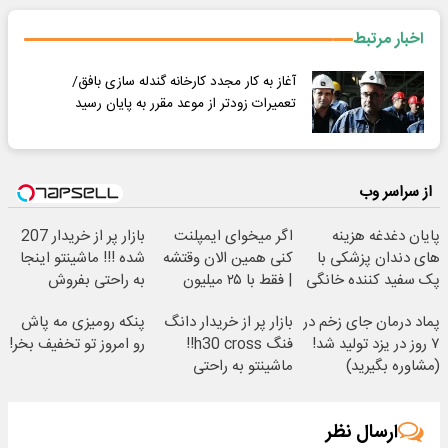
اخبار مرتبط
آغاز به کار مجدد کارخانه گندله سازی بافق/
تعمیرات زودتر از موعد مقرر به پایان رسید
از سراسر وب
پایان دغدغه هزینه
اگر میخوای ایمپلنت
بازار پر از خریدار 207
های دندان پزشکی با
کنی همین الان وقتشه
شده !!! ماشینتو اینجا
پک سفید کننده خانگی
| فقط با ۲۵ میلیون
به راحتی بفروش
تومان!!!
پماد درمان جای زخم در
بازار پر از خریدار دانگ
پنکه رومیزی مه پاش
۷ روز در یزد تولید شد!
فنگ h30 cross!!
رو امروز تو تخفیف بخر!
(مشاوره بگیرید)
ماشینتو به راحتی
بفروش
ارسال نظر