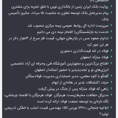
اختصاص داد
روایت بانک ایران زمین از بانکداری نوین با خلق تجربه برای مشتری
پیام مدیرعامل بانک توسعه تعاون به مناسبت ۱۵ مرداد، سالروز تأسیس
بانک
سرپرست اداره کل روابط عمومی بیمه مرکزی منصوب شد
خدمت به بازنشستگان‌را افتخار بیمه دی می دانیم
تداوم صعود مس در بازارهای جهانی؛ قیمت فلز سرخ از ۱۴هزار دلار در
هر تن عبور کرد
فولاد در تله قیمت‌گذاری دستوری
فولاد مبارکه اصفهان
افتتاح بزرگ‌ترین و مجهزترین آموزشگاه فنی وحرفه ای آزاد تخصصی
انرژی‌های نو و تجدیدپذیر با حضور استاندار اصفهان
گفتگو با کاوه معلمی، مدیر حسابداری مدیریت فولادسنگان
حیات اکتشافات غدیر در هاله‌ای از ابهام
راهی که فولاد مبارکه پس از جنگ در پیش گرفت
مدیرکل حفاظت محیط‌زیست هرمزگان: فولاد هرمزگان با اقتصاد چرخشی،
نگاه تازه‌ای به توسعه صنعت فولاد ارائه کرده است
ابلاغیه جنجالی ۱۶۳۰۰ بورس کالا؛ مهندسی قیمت اسلب یا خفگی تدریجی
تولید؟