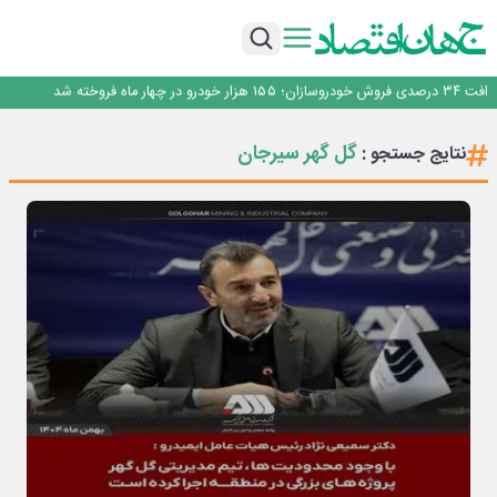
رشد بازار رمزارزها؛ کاربران پیش از ورود چه نکاتی را باید بدانند؟
ساماندهی صنعت تلفن همراه در انتظارسیاست جدیددولت؛حمایت ازتولید وخدمات
صندوق توسعه ملی نقشی در طرح کالابرگ ندارد
افت ۳۴ درصدی فروش خودروسازان؛ ۱۵۵ هزار خودرو در چهار ماه فروخته شد
*پیام دکتر اسلام کریمی به مناسبت روز خبرنگار*
رشد بازار رمزارزها؛ کاربران پیش از ورود چه نکاتی را باید بدانند؟
گل گهر سیرجان
نتایج جستجو :
ساماندهی صنعت تلفن همراه در انتظارسیاست جدیددولت؛حمایت ازتولید وخدمات