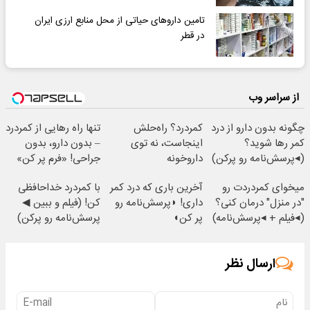
تامین داروهای حیاتی از محل منابع ارزی ایران
در قطر
از سراسر وب
چگونه بدون دارو از درد
کمردرد؟ راه‌حلش
تنها راه رهایی از کمردرد
کمر رها شوید؟
اینجاست، نه توی
– بدون دارو، بدون
(◂پرسش‌نامه رو پرکن)
داروخونه
جراحی! «فرم پر کن»
میخوای کمردردت رو
آخرین باری که درد کمر
با کمردرد خداحافظی
"در منزل" درمان کنی؟
داری! ◗پرسش‌نامه رو
کن! (فیلم و ببین ◀
(◂فیلم + ◂پرسش‌نامه)
پر کن◖
پرسش‌نامه رو پرکن)
ارسال نظر