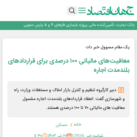
برنده این رقابت داستان‌نویسی، انسان نبود!
برگزاری آیین نکوداشت فعالان مواکب مرز شلمچه توسط شهرداری منطقه یک
ایران، شریک راهبردی اتحادیه اقتصادی اوراسیا در مسیر توسعه تجارت و همگرایی
منطقه‌ای
بانک تجارت، تأمین‌کننده مالی پروژه بازسازی فازهای ۴ و ۵ پارس حنوبی
جمنای دستیار اصلی گوشی‌های اندرویدی می‌شود
برنده این رقابت داستان‌نویسی، انسان نبود!
برگزاری آیین نکوداشت فعالان مواکب مرز شلمچه توسط شهرداری منطقه یک
یک مقام مسوول خبر داد؛
ایران، شریک راهبردی اتحادیه اقتصادی اوراسیا در مسیر توسعه تجارت و همگرایی
معافیت‌های مالیاتی ۱۰۰ درصدی برای قراردادهای
منطقه‌ای
بلندمدت اجاره
دبیر کارگروه تنظیم و کنترل بازار املاک و مستغلات وزارت راه
و شهرسازی گفت: انعقاد قراردادهای بلندمدت اجاره مشمول
معافیت های مالیاتی ۷۰ تا ۱۰۰ درصدی هستند.
خانه
مسکن
شناسه خبر: 17519
۲۰ تیر ۱۴۰۳
۱۱:۳۰