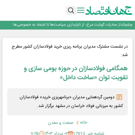
قیمت ملک در دور باطل
رییس‌کل بیمه مرکزی: برای حقوق مردم خط قرمز ندارم
نرخ سود بانکی؛ تیغ دو لبه برای تولید و بازار سرمایه
چشم‌انداز صادرات گوشت مرغ؛ از ناپایداری سیاست‌ها تا اعتماد به خصوصی‌ها
طلسم خانه‌سازی چینی‌ها در ایران شکسته می‌شود؟
قیمت ملک در دور باطل
رییس‌کل بیمه مرکزی: برای حقوق مردم خط قرمز ندارم
در نشست مشترک مدیران برنامه ریزی خرید فولادسازان کشور مطرح
نرخ سود بانکی؛ تیغ دو لبه برای تولید و بازار سرمایه
شد:
همگامی فولادسازان در حوزه بومی سازی و
تقویت توان «ساخت داخل»
دومین گردهمایی مدیران «برنامه­ریزی خرید» فولادسازان
کشور به میزبانی فولاد خراسان در مشهد برگزار شد.
خانه
صنعت و معدن
شناسه خبر: 17913
۰۲ مرداد ۱۴۰۳
۱۱:۲۵