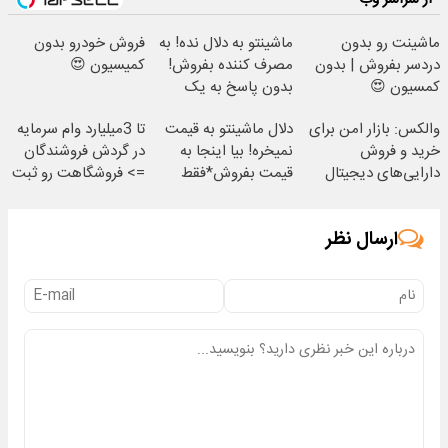
ماشینت رو بدون
ماشینتو به دلال نده! به
فروش خودرو بدون
دردسر بفروش | بدون
مصرف کننده بفروش!
کمیسیون 😍
کمسیون 😍
بدون پاسخ به یک
تماس
والکس: بازار امن برای
دلال ماشینتو به قیمت
تا 3میلیارد وام سرمایه
خرید و فروش
نمیخره! بیا اینجا به
در گردش فروشندگان
دارایی‌های دیجیتال
قیمت بفروش*فقط
=> فروشگاهت رو ثبت
خریدار واقعی*
کن
ارسال نظر