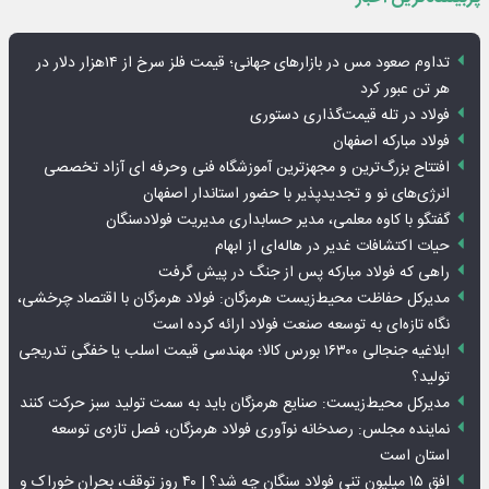
تداوم صعود مس در بازارهای جهانی؛ قیمت فلز سرخ از ۱۴هزار دلار در
هر تن عبور کرد
فولاد در تله قیمت‌گذاری دستوری
فولاد مبارکه اصفهان
افتتاح بزرگ‌ترین و مجهزترین آموزشگاه فنی وحرفه ای آزاد تخصصی
انرژی‌های نو و تجدیدپذیر با حضور استاندار اصفهان
گفتگو با کاوه معلمی، مدیر حسابداری مدیریت فولادسنگان
حیات اکتشافات غدیر در هاله‌ای از ابهام
راهی که فولاد مبارکه پس از جنگ در پیش گرفت
مدیرکل حفاظت محیط‌زیست هرمزگان: فولاد هرمزگان با اقتصاد چرخشی،
نگاه تازه‌ای به توسعه صنعت فولاد ارائه کرده است
ابلاغیه جنجالی ۱۶۳۰۰ بورس کالا؛ مهندسی قیمت اسلب یا خفگی تدریجی
تولید؟
مدیرکل محیط‌زیست: صنایع هرمزگان باید به سمت تولید سبز حرکت کنند
نماینده مجلس: رصدخانه نوآوری فولاد هرمزگان، فصل تازه‌ی توسعه
استان است
افق ۱۵ میلیون تنی فولاد سنگان چه شد؟ | ۴۰ روز توقف، بحران خوراک و