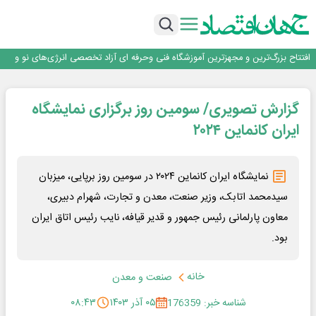
تداوم صعود مس در بازارهای جهانی؛ قیمت فلز سرخ از ۱۴هزار دلار در هر تن عبور کرد
فولاد در تله قیمت‌گذاری دستوری
فولاد مبارکه اصفهان
افتتاح بزرگ‌ترین و مجهزترین آموزشگاه فنی وحرفه ای آزاد تخصصی انرژی‌های نو و
تجدیدپذیر با حضور استاندار اصفهان
گفتگو با کاوه معلمی، مدیر حسابداری مدیریت فولادسنگان
تداوم صعود مس در بازارهای جهانی؛ قیمت فلز سرخ از ۱۴هزار دلار در هر تن عبور کرد
گزارش تصویری/ سومین روز برگزاری نمایشگاه
فولاد در تله قیمت‌گذاری دستوری
ایران کانماین ۲۰۲۴
نمایشگاه ایران کانماین ۲۰۲۴ در سومین روز برپایی، میزبان
سیدمحمد اتابک، وزیر صنعت، معدن و تجارت، شهرام دبیری،
معاون پارلمانی رئیس جمهور و قدیر قیافه، نایب رئیس اتاق ایران
بود.
خانه
صنعت و معدن
شناسه خبر: 176359
۰۵ آذر ۱۴۰۳
۰۸:۴۳