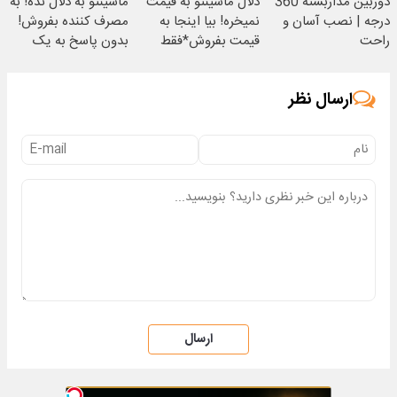
دوربین مداربسته 360
دلال ماشینتو به قیمت
ماشینتو به دلال نده! به
درجه | نصب آسان و
نمیخره! بیا اینجا به
مصرف کننده بفروش!
راحت
قیمت بفروش*فقط
بدون پاسخ به یک
خریدار واقعی*
تماس
ارسال نظر
ارسال