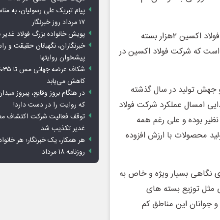
پیام تبریک علی رسولیان، به من
۱۷ مرداد روز خبرنگار
پویش خانواده بزرگ فولاد غدیر ن
به گزارش خبرنگار ما،همزمان با آغاز سال تحصیلی در شرکت فولاد اکسین ۲هزار بسته
خبرنگاران، نگهبانان حقیقت و ر
 است که شرکت فولاد اکسین در
پیشخوان روایت­ها
کاهش می‌یابد
و جهش تولید در سال گذشته
در هنگام بروز وقایع، پیروز می
 به فرد داشته باشد. در ۶ ماهه ابتدایی امسال عملکرد شرکت فولاد
که روایت را در دست دارد!
توقف فعالیت شرکت اکتشاف معا
ظیر بوده و علی رغم همه
غدیر تکذیب شد
رد بی نظیر را در تولید محصولات با ارزش افزوده
هر همکار، یک خبرنگار؛ هر خانوا
روزنامه ۱۸ مرداد
ی نگاهی بسیار ویژه و خاص به
ی مثل توزیع بسته های
 و جوانان این مناطق کم