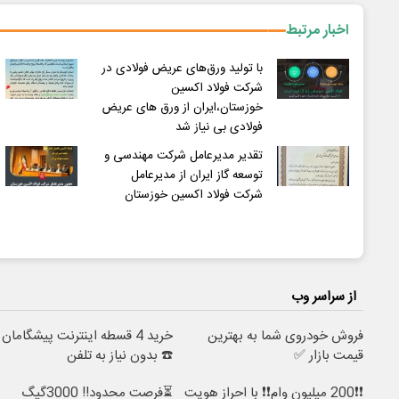
اخبار مرتبط
با تولید ورق‌های عریض فولادی در
شرکت فولاد اکسین
خوزستان،ایران از ورق های عریض
فولادی بی نیاز شد
تقدیر مدیرعامل شرکت مهندسی و
توسعه گاز ایران از مدیرعامل
شرکت فولاد اکسین خوزستان
از سراسر وب
فروش خودروی شما به بهترین
خرید 4 قسطه اینترنت پیشگامان
قیمت بازار ✅
☎️ بدون نیاز به تلفن
❗❗200 میلیون وام❗❗ با احراز هویت
⏳فرصت محدود!! 3000گیگ