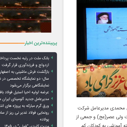
پربیننده‌ترین اخبار
بانک ملت در رتبه نخست پرداخ
ازدواج و فرزندآوری قرار گرفت
بازگشت فرش ماشینی به اصفها
سال؛ دو نمایشگاه تخصصی در ش
نمایشگاهی برگزار می‌شود
عرضه اولیه احیا استیل فولاد با
مدیرعامل جدید آلومینای ایران
ورق گرم مبارکه به پروژه های انت
ی محمدی مدیرعامل شرکت
رونمایی فولاد غدیر نی ریز از سام
ت ولی عصر(عج) و جمعی از
پولاد»
اد اکسین، ویژه برنامه اهدای ۲ هزار بسته آموزشی به کودکان کم
مزیت کلیدی “فملی” در ۱۴۰۵