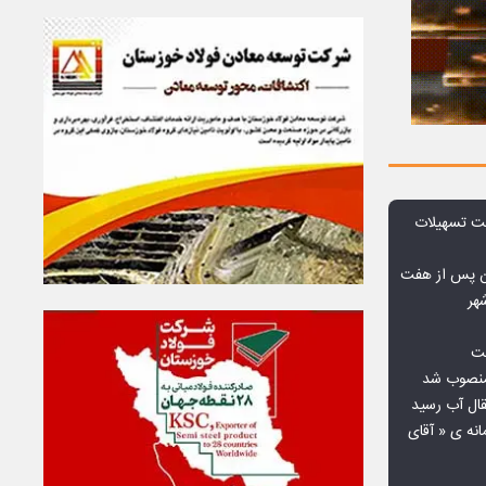
ت تسهیلات
ن پس از هفت
هر
فت
 منصوب شد
قال آب رسید
انه ی « آقای